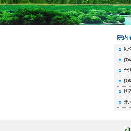
院内
以培
陕药
学法
陕药
陕药
开局
研